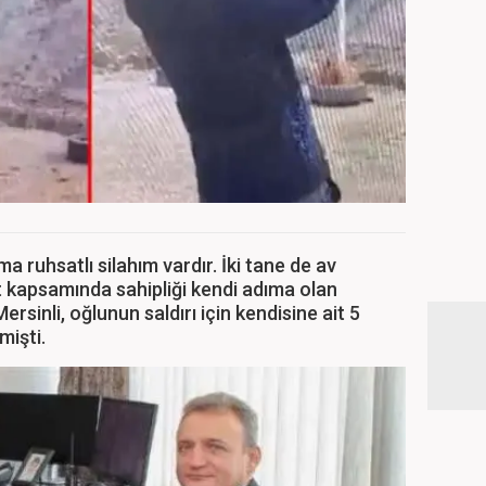
a ruhsatlı silahım vardır. İki tane de av
 kapsamında sahipliği kendi adıma olan
Mersinli, oğlunun saldırı için kendisine ait 5
mişti.