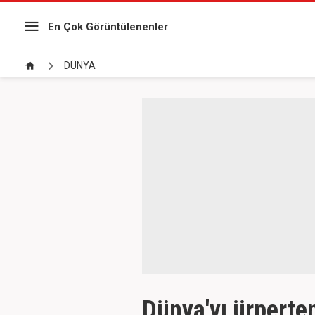
En Çok Görüntülenenler
DÜNYA
Dünya'yı ürperten