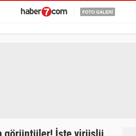
 görüntüler! İşte virüslü