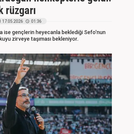
k rüzgarı
17.05.2026
01:36
nda ise gençlerin heyecanla beklediği Sefo'nun
uyu zirveye taşıması bekleniyor.