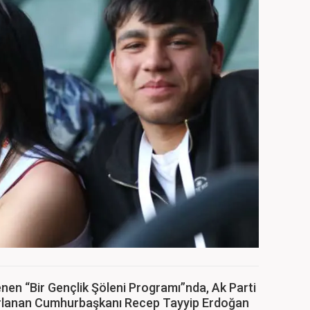
en “Bir Gençlik Şöleni Programı”nda, Ak Parti
zırlanan Cumhurbaşkanı Recep Tayyip Erdoğan