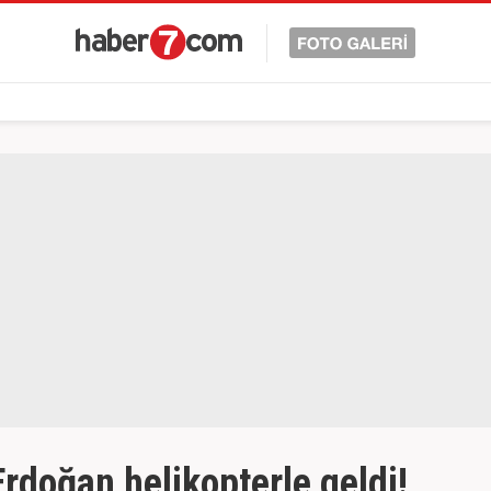
doğan helikopterle geldi!