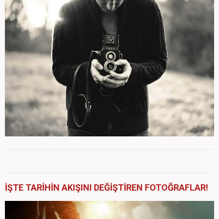
İŞTE TARİHİN AKIŞINI DEĞİŞTİREN FOTOĞRAFLAR!