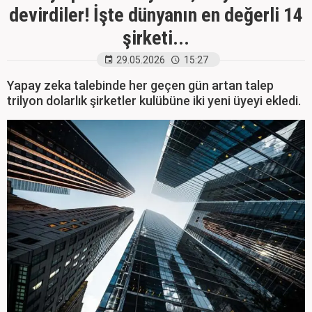
devirdiler! İşte dünyanın en değerli 14
şirketi...
29.05.2026
15:27
Yapay zeka talebinde her geçen gün artan talep
trilyon dolarlık şirketler kulübüne iki yeni üyeyi ekledi.