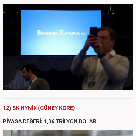
12) SK HYNİX (GÜNEY KORE)
PİYASA DEĞERİ: 1,06 TRİLYON DOLAR