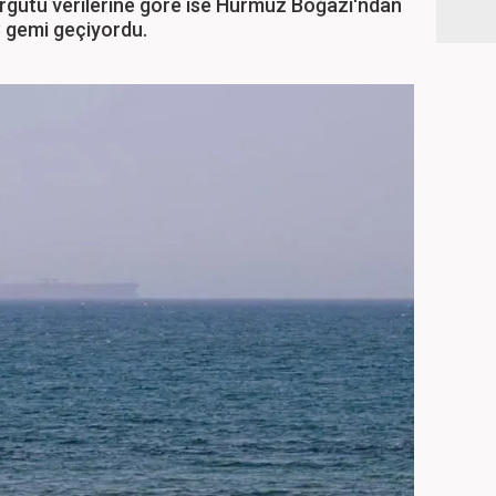
 Örgütü verilerine göre ise Hürmüz Boğazı'ndan
 gemi geçiyordu.