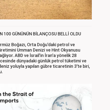
N 100 GÜNÜNÜN BİLANÇOSU BELLİ OLDU
ürmüz Boğazı, Orta Doğu'daki petrol ve
) üretimini Umman Denizi ve Hint Okyanusu
lıyor. ABD ve İsrail'in İran'a yönelik 28
öncesinde dünyadaki günlük petrol tüketimi ve
deniz yoluyla yapılan gübre ticaretinin 3'te biri,
u.