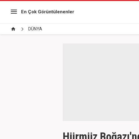
En Çok Görüntülenenler
DÜNYA
Hürmüz Boğazı'n