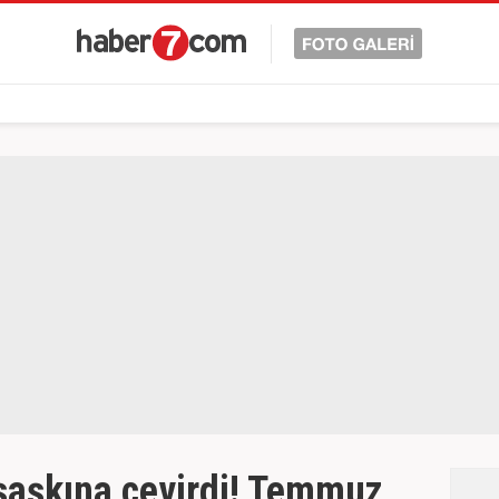
şaşkına çevirdi! Temmuz