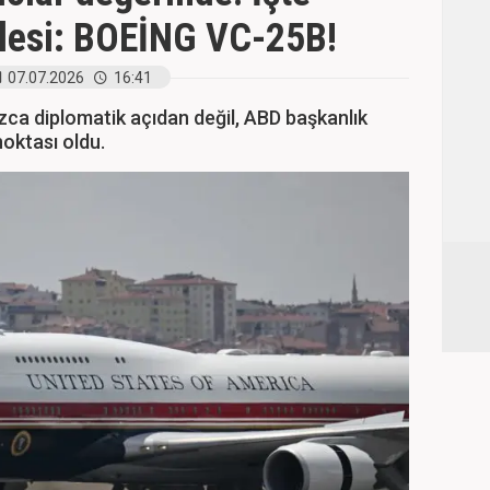
alesi: BOEİNG VC-25B!
07.07.2026
16:41
ızca diplomatik açıdan değil, ABD başkanlık
noktası oldu.