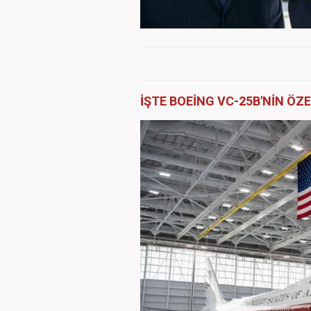
İŞTE BOEİNG VC-25B'NİN ÖZE