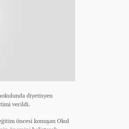
aokulunda diyetisyen
imi verildi.
ğitim öncesi konuşan Okul