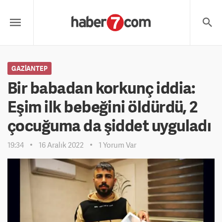
GAZIANTEP
Bir babadan korkunç iddia:
Eşim ilk bebeğini öldürdü, 2
çocuğuma da şiddet uyguladı
19:34
16 Aralık 2022
1 Yorum Var