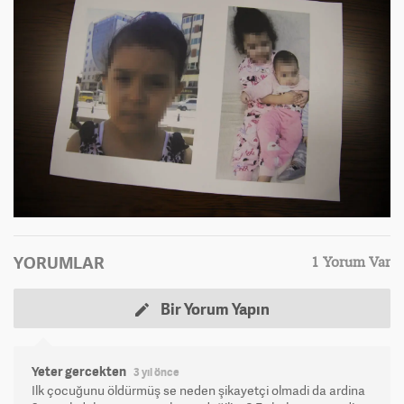
YORUMLAR
1 Yorum Var
Bir Yorum Yapın
Yeter gercekten
3 yıl önce
Ilk çocuğunu öldürmüş se neden şikayetçi olmadi da ardina