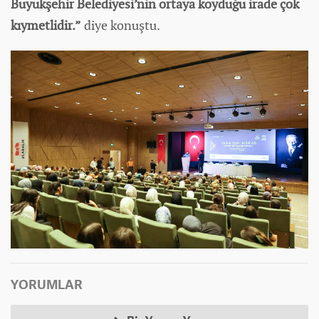
Büyükşehir Belediyesi’nin ortaya koyduğu irade çok
kıymetlidir.”
diye konuştu.
YORUMLAR