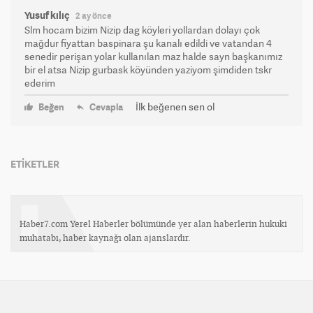
Yusuf kılıç
2 ay önce
Slm hocam bizim Nizip dag köyleri yollardan dolayı çok
mağdur fiyattan baspinara şu kanalı edildi ve vatandan 4
senedir perişan yolar kullanılan maz halde sayn başkanımız
bir el atsa Nizip gurbask köyünden yaziyom şimdiden tskr
ederim
İlk beğenen sen ol
Beğen
Cevapla
ETİKETLER
Haber7.com Yerel Haberler bölümünde yer alan haberlerin hukuki
muhatabı, haber kaynağı olan ajanslardır.