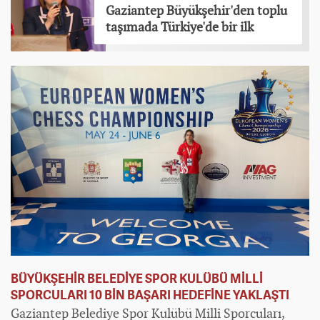
Gaziantep Büyükşehir'den toplu
taşımada Türkiye'de bir ilk
BÜYÜKŞEHİR BELEDİYE SPOR KULÜBÜ MİLLİ
SPORCULARI 10 BİN BAŞARI HEDEFİNE YAKLAŞTI
Gaziantep Belediye Spor Kulübü Milli Sporcuları,