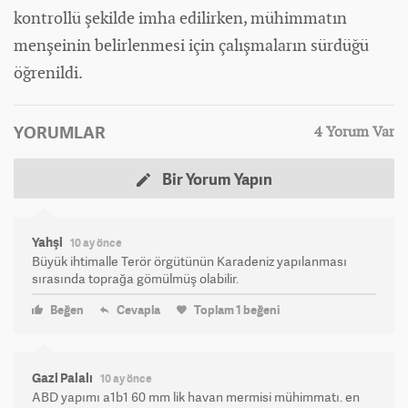
kontrollü şekilde imha edilirken, mühimmatın
menşeinin belirlenmesi için çalışmaların sürdüğü
öğrenildi.
YORUMLAR
4 Yorum Var
Bir Yorum Yapın
Yahşi
10 ay önce
Büyük ihtimalle Terör örgütünün Karadeniz yapılanması
sırasında toprağa gömülmüş olabilir.
Beğen
Cevapla
Toplam
1
beğeni
Gazi Palalı
10 ay önce
ABD yapımı a1b1 60 mm lik havan mermisi mühimmatı. en