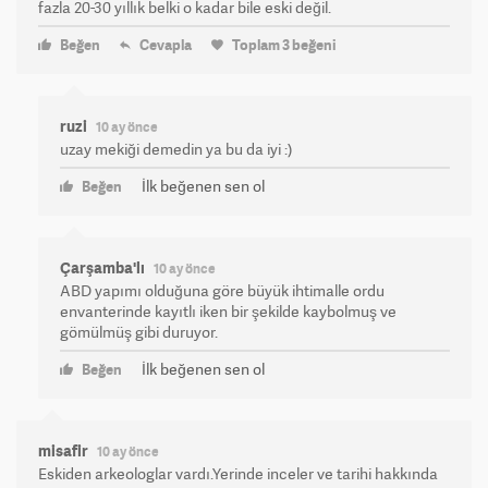
fazla 20-30 yıllık belki o kadar bile eski değil.
Beğen
Cevapla
Toplam
3
beğeni
ruzi
10 ay önce
uzay mekiği demedin ya bu da iyi :)
İlk beğenen sen ol
Beğen
Çarşamba'lı
10 ay önce
ABD yapımı olduğuna göre büyük ihtimalle ordu
envanterinde kayıtlı iken bir şekilde kaybolmuş ve
gömülmüş gibi duruyor.
İlk beğenen sen ol
Beğen
misafir
10 ay önce
Eskiden arkeologlar vardı.Yerinde inceler ve tarihi hakkında