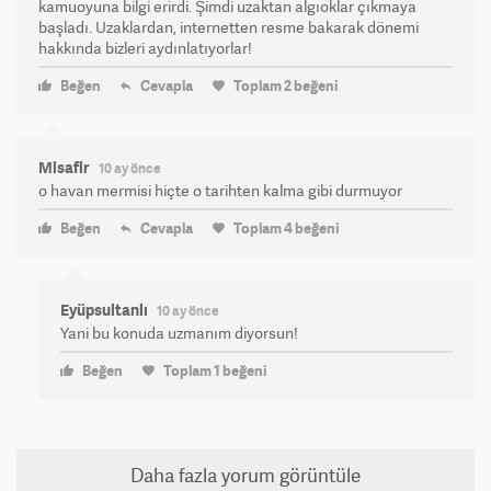
kamuoyuna bilgi erirdi. Şimdi uzaktan algıoklar çıkmaya
başladı. Uzaklardan, internetten resme bakarak dönemi
hakkında bizleri aydınlatıyorlar!
Beğen
Cevapla
Toplam
2
beğeni
Misafir
10 ay önce
o havan mermisi hiçte o tarihten kalma gibi durmuyor
Beğen
Cevapla
Toplam
4
beğeni
Eyüpsultanlı
10 ay önce
Yani bu konuda uzmanım diyorsun!
Beğen
Toplam
1
beğeni
Daha fazla yorum görüntüle