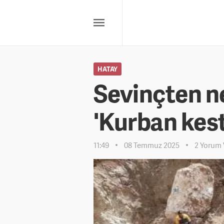
HATAY
Sevinçten ne
'Kurban kest
11:49
08 Temmuz 2025
2 Yorum 