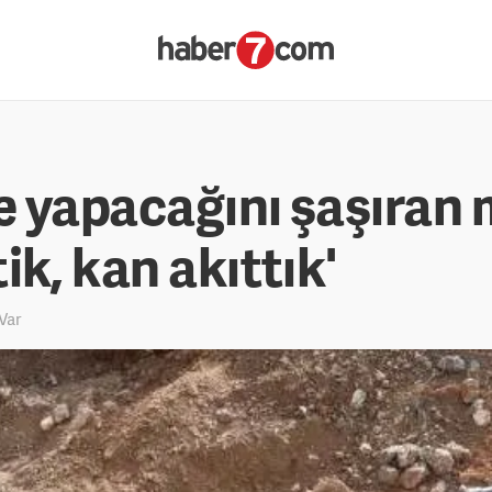
 yapacağını şaşıran m
ik, kan akıttık'
Var