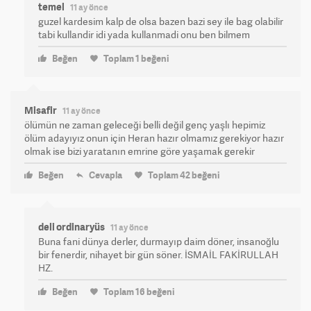
temel
11 ay önce
guzel kardesim kalp de olsa bazen bazi sey ile bag olabilir
tabi kullandir idi yada kullanmadi onu ben bilmem
Beğen
Toplam
1
beğeni
Misafir
11 ay önce
ölümün ne zaman geleceği belli değil genç yaşlı hepimiz
ölüm adayıyız onun için Heran hazır olmamız gerekiyor hazır
olmak ise bizi yaratanın emrine göre yaşamak gerekir
Beğen
Cevapla
Toplam
42
beğeni
deli ordinaryüs
11 ay önce
Buna fani dünya derler, durmayıp daim döner, insanoğlu
bir fenerdir, nihayet bir gün söner. İSMAİL FAKİRULLAH
HZ.
Beğen
Toplam
16
beğeni