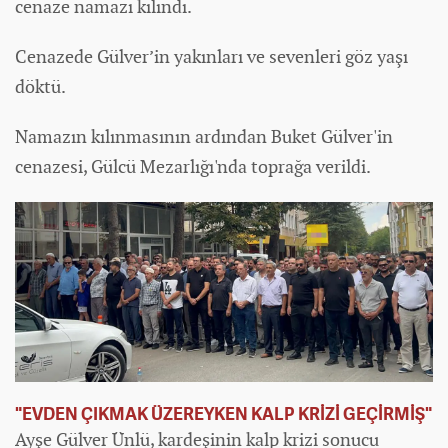
cenaze namazı kılındı.
Cenazede Gülver’in yakınları ve sevenleri göz yaşı
döktü.
Namazın kılınmasının ardından Buket Gülver'in
cenazesi, Gülcü Mezarlığı'nda toprağa verildi.
"EVDEN ÇIKMAK ÜZEREYKEN KALP KRİZİ GEÇİRMİŞ"
Ayşe Gülver Ünlü, kardeşinin kalp krizi sonucu