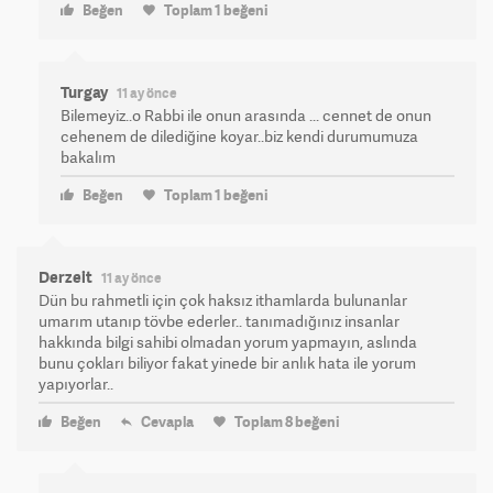
Beğen
Toplam
1
beğeni
Turgay
11 ay önce
Bilemeyiz..o Rabbi ile onun arasında ... cennet de onun
cehenem de dilediğine koyar..biz kendi durumumuza
bakalım
Beğen
Toplam
1
beğeni
Derzeit
11 ay önce
Dün bu rahmetli için çok haksız ithamlarda bulunanlar
umarım utanıp tövbe ederler.. tanımadığınız insanlar
hakkında bilgi sahibi olmadan yorum yapmayın, aslında
bunu çokları biliyor fakat yinede bir anlık hata ile yorum
yapıyorlar..
Beğen
Cevapla
Toplam
8
beğeni