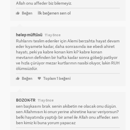
Allah onu affeder biz bilemeyiz.
İlk beğenen sen ol
Beğen
helep müftüsü
11 ay önce
Ruhlarını teslim edenler için Alemi berzahta hayat devam
eder kıyamete kadar, daha sonrasında ise ebedi ahiret
hayatı, peki ya kabre konan kim ki? kabre konan
mevtanın definden bir hafta kadar sonra göbeği patlıyor
ve hızla çürüyor mezar kurtlarının nasibi oluyor, lakin RUH
ölümsüzdür.
Beğen
Toplam
1
beğeni
BOZOK-TR
11 ay önce
sen başkasını brak. senin akibetin ne olacak onu düşün.
sen Allahmısın ki onun yerine ahiretine karar veriyorsun?
belki hayatında yaptığı bir amel ile Allah onu affeder. sen
ben kimiz ki buna yorum yapacaz