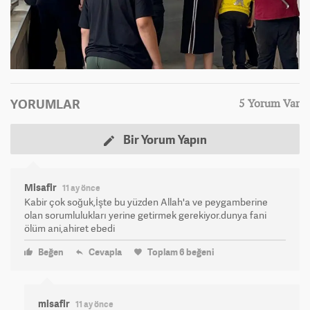
YORUMLAR
5 Yorum Var
Bir Yorum Yapın
Misafir
11 ay önce
Kabir çok soğuk,İşte bu yüzden Allah'a ve peygamberine
olan sorumlulukları yerine getirmek gerekiyor.dunya fani
ölüm ani,ahiret ebedi
Beğen
Cevapla
Toplam
6
beğeni
misafir
11 ay önce