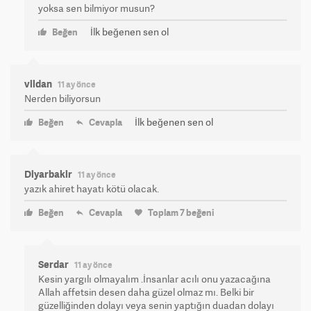
yoksa sen bilmiyor musun?
İlk beğenen sen ol
Beğen
vildan
11 ay önce
Nerden biliyorsun
İlk beğenen sen ol
Beğen
Cevapla
Diyarbakir
11 ay önce
yazık ahiret hayatı kötü olacak.
Beğen
Cevapla
Toplam
7
beğeni
Serdar
11 ay önce
Kesin yargılı olmayalım .İnsanlar acılı onu yazacağına
Allah affetsin desen daha güzel olmaz mı. Belki bir
güzelliğinden dolayı veya senin yaptığın duadan dolayı