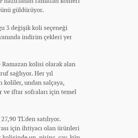
kte hazırlanan ramazan kolileri
üzünü güldürüyor.
u 3 değişik koli seçeneği
yanında indirim çekleri yer
e Ramazan kolisi olarak alan
uf sağlıyor. Her yıl
 koliler, undan salçaya,
ve iftar sofraları için temel
27,90 TL'den satılıyor.
frası için ihtiyacı olan ürünleri
kolisinde un, pirinç, çay, küp