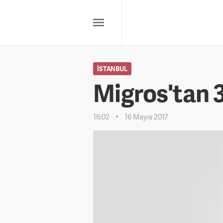
İSTANBUL
Migros'tan 3
16:02
16 Mayıs 2017