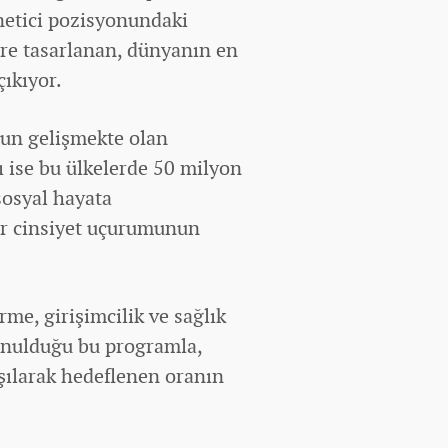
önetici pozisyonundaki
ere tasarlanan, dünyanın en
ıkıyor.
un gelişmekte olan
ı ise bu ülkelerde 50 milyon
sosyal hayata
ar cinsiyet uçurumunun
irme, girişimcilik ve sağlık
sunulduğu bu programla,
şılarak hedeflenen oranın