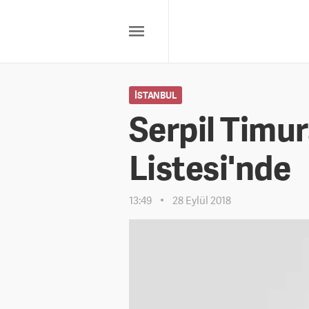
İSTANBUL
Serpil Timu
Listesi'nde
13:49
28 Eylül 2018