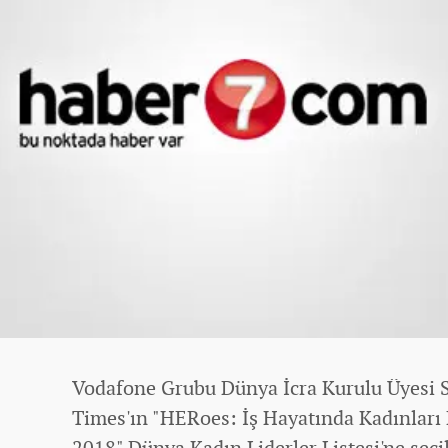
Vodafone Grubu Dünya İcra Kurulu Üyesi S
Times'ın "HERoes: İş Hayatında Kadınları
2018" Dünya Kadın Liderler Listesi'ne seçil