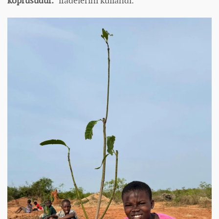
köprüsüdür."
ifadelerini kullandı.