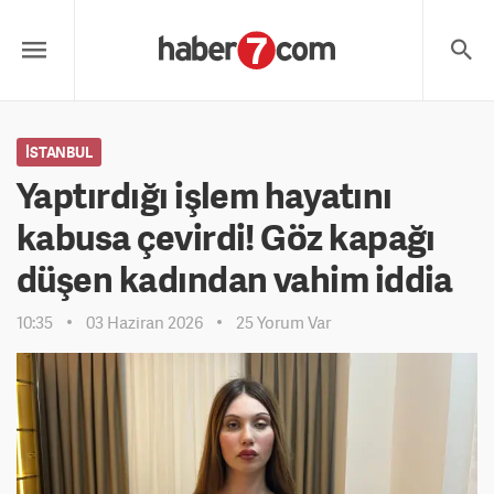
İSTANBUL
Yaptırdığı işlem hayatını
kabusa çevirdi! Göz kapağı
düşen kadından vahim iddia
10:35
03 Haziran 2026
25 Yorum Var