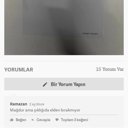
YORUMLAR
25 Yorum Var
Bir Yorum Yapın
Ramazan
2 ay önce
Mağdur ama şıklığıda elden bırakmıyor
Beğen
Cevapla
Toplam
3
beğeni