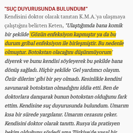
"SUÇ DUYURUSUNDA BULUNDUM"
Kendisini doktor olarak tanıtan K.M.A.'ya ulaşmaya
çalıştığını belirten Keten,
"U
l
aştığımda bana komik
bir şekilde
'Gözün enfeksiyon kapmıştır ya da bu
durum gribal enfeksiyon ile birleşmiştir. Bu nedenle
olmuştur. Botokstan olacağını düşünmüyorum'
diyerek ve bunu kendisi söyleyerek bu şekilde bana
dönüş sağladı. Hiçbir şekilde 'Gel yardımcı olayım.
Özür dilerim' gibi bir şey olmadı. Kesinlikle kendini
savunarak botokstan olmadığını iddia etti. Ben de
doktorlara danışarak bunun botokstan olduğunu fark
ettim. Kendisine suç duyurusunda bulundum. Umarım
kısa bir sürede yargılanır. Umarım cezasını çeker.
Kendisini doktor olarak tanıttı. Rusya'da pratisyen
hekim olduğunu söyledi ama Türkiye'de yasal bir