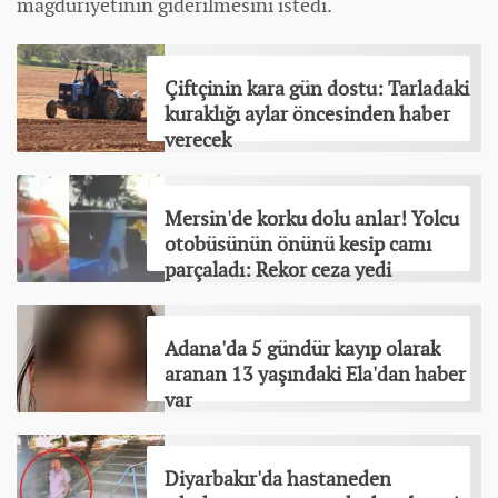
mağduriyetinin giderilmesini istedi.
Çiftçinin kara gün dostu: Tarladaki
kuraklığı aylar öncesinden haber
verecek
Mersin'de korku dolu anlar! Yolcu
otobüsünün önünü kesip camı
parçaladı: Rekor ceza yedi
Adana'da 5 gündür kayıp olarak
aranan 13 yaşındaki Ela'dan haber
var
Diyarbakır'da hastaneden