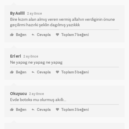
By Asilll
2 ay önce
Bire kızım alan almış veren vermiş allahın verdiginin önune
geçilirmi hazırki şeklin dagılmış yazıkkk
Beğen
Cevapla
Toplam
7
beğeni
Eri eri
2 ay önce
Ne yapag ne yapag ne yapag
Beğen
Cevapla
Toplam
5
beğeni
Okuyucu
2 ay önce
Evde botoks mu olurmuş akıllı...
Beğen
Cevapla
Toplam
3
beğeni