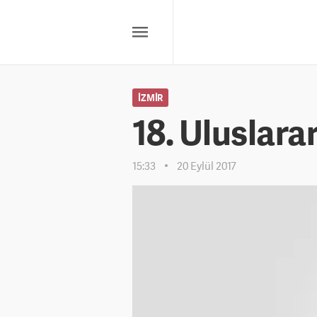
İZMIR
18. Uluslarar
15:33
20 Eylül 2017