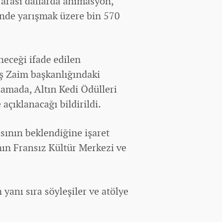
ararası dallarda animasyon,
inde yarışmak üzere bin 570
eneceği ifade edilen
iş Zaim başkanlığındaki
klamada, Altın Kedi Ödülleri
 açıklanacağı bildirildi.
sının beklendiğine işaret
nın Fransız Kültür Merkezi ve
 yanı sıra söyleşiler ve atölye