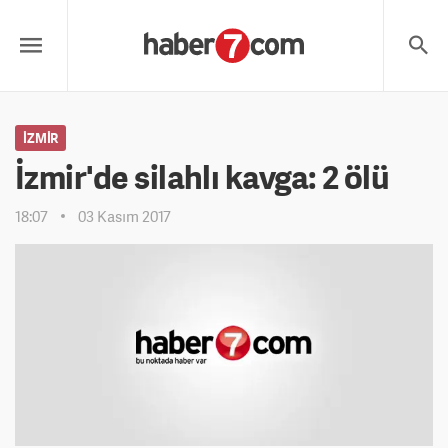
İZMIR
İzmir'de silahlı kavga: 2 ölü
18:07
03 Kasım 2017