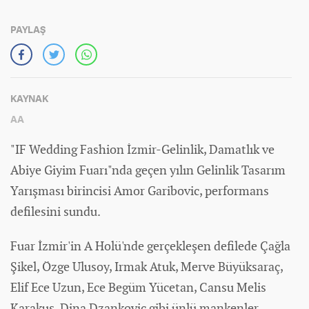
PAYLAŞ
KAYNAK
AA
"IF Wedding Fashion İzmir-Gelinlik, Damatlık ve
Abiye Giyim Fuarı"nda geçen yılın Gelinlik Tasarım
Yarışması birincisi Amor Garibovic, performans
defilesini sundu.
Fuar İzmir'in A Holü'nde gerçekleşen defilede Çağla
Şikel, Özge Ulusoy, Irmak Atuk, Merve Büyüksaraç,
Elif Ece Uzun, Ece Begüm Yücetan, Cansu Melis
Karakuş, Dina Dzankovic gibi ünlü mankenler,