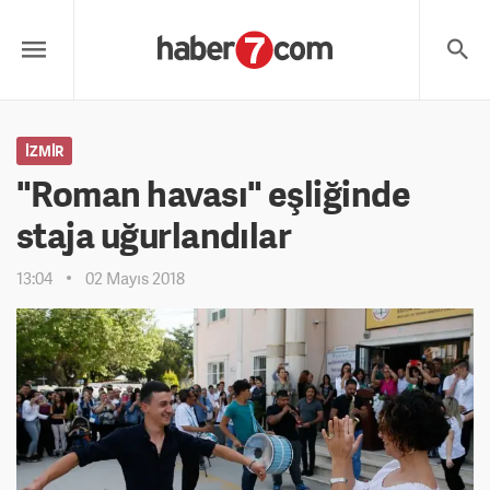
İZMIR
"Roman havası" eşliğinde
staja uğurlandılar
13:04
02 Mayıs 2018