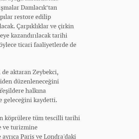
alışmalar Damlacık’tan
pılar restore edilip
acak. Çarpıklıklar ve çirkin
eye kazandırılacak tarihi
öylece ticari faaliyetlerde de
i de aktaran Zeybekci,
niden düzenleneceğini
Yeşildere halkına
e geleceğini kaydetti.
köprülere tüm tescilli tarihi
e ve turizmine
e ayrıca Paris ve Londra'daki