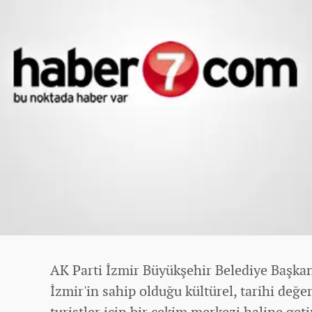
AK Parti İzmir Büyükşehir Belediye Başkan
İzmir'in sahip olduğu kültürel, tarihi değe
turistler için bir çekim merkezi haline getir