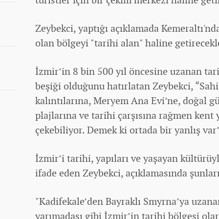
Zeybekci, yaptığı açıklamada Kemeraltı'nd
olan bölgeyi "tarihi alan" haline getirecekle
İzmir’in 8 bin 500 yıl öncesine uzanan tar
beşiği olduğunu hatırlatan Zeybekci, “Sah
kalıntılarına, Meryem Ana Evi’ne, doğal gü
plajlarına ve tarihi çarşısına rağmen kent 
çekebiliyor. Demek ki ortada bir yanlış var”
İzmir’i tarihi, yapıları ve yaşayan kültürüy
ifade eden Zeybekci, açıklamasında şunları
"Kadifekale’den Bayraklı Smyrna’ya uzanan 
yarımadası gibi İzmir’in tarihi bölgesi ola