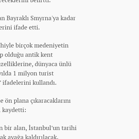
an Bayraklı Smyrna'ya kadar
rini ifade etti.
ihiyle birçok medeniyetin
ip olduğu antik kent
zelliklerine,
dünya
ca ünlü
yılda 1 milyon turist
 ifadelerini kullandı.
le ön plana çıkaracaklarını
 kaydetti:
bir alan, İstanbul’un tarihi
rak ayağa kaldırılacak.