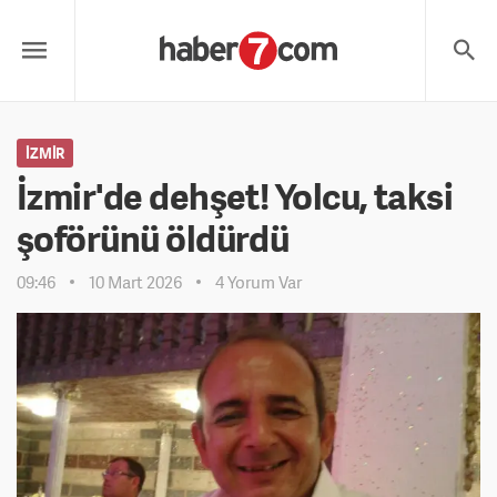
İZMIR
İzmir'de dehşet! Yolcu, taksi
şoförünü öldürdü
09:46
10 Mart 2026
4 Yorum Var