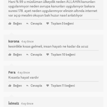
Hani % 99 u müslüman ülkeydik neden ALLAHIN kanunları
uygulanmıyor neden avrupa kanunları uygulanıyor bakara
suresi 178. ayet neden uygulanmıyor elinizin altında internet
var açıp mealini okuyun bak huzur nasıl anlatılıyor
Beğen
Cevapla
Toplam
5
beğeni
korona
4 ay önce
kesinlikle kısas gelmeli, insan hayatı ne kadar da ucuz
Beğen
Cevapla
Toplam
10
beğeni
Fera
4 ay önce
Kısasta hayat vardır
Beğen
Cevapla
Toplam
11
beğeni
İsimsiz
4 ay önce