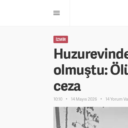
İZMIR
Huzurevinde
olmuştu: Öl
ceza
10:10
14 Mayıs 2026
14 Yorum Va