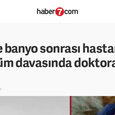
 banyo sonrası hasta
üm davasında doktora 
r