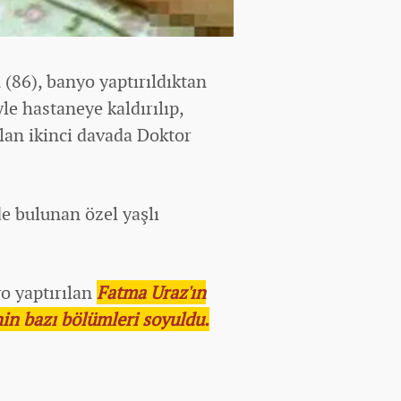
 (86), banyo yaptırıldıktan
e hastaneye kaldırılıp,
lan ikinci davada Doktor
e bulunan özel yaşlı
o yaptırılan
Fatma Uraz'ın
nin bazı bölümleri soyuldu.