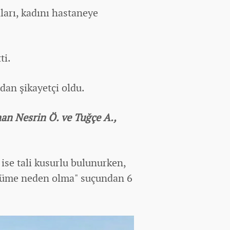
ları,
kadın
ı hastaneye
ti.
rdan şikayetçi oldu.
ınan Nesrin Ö. ve Tuğçe A.,
ise tali kusurlu bulunurken,
ölüme neden olma" suçundan 6