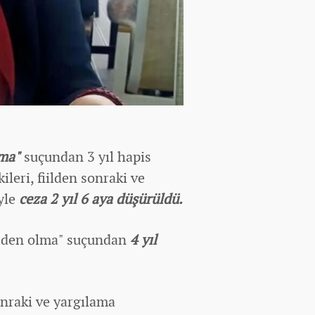
lma"
suçundan 3 yıl hapis
kileri, fiilden sonraki ve
yle
ceza 2 yıl 6 aya düşürüldü.
neden olma" suçundan
4 yıl
sonraki ve yargılama