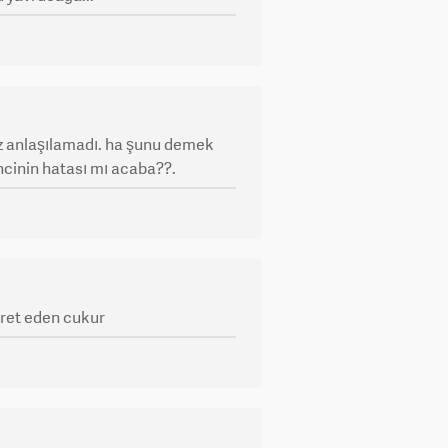
iz anlaşılamadı. ha şunu demek
encinin hatası mı acaba??.
aret eden cukur