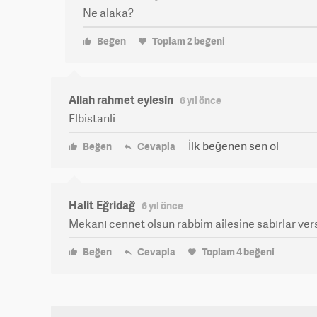
Ne alaka?
Beğen
Toplam
2
beğeni
Allah rahmet eylesin
6 yıl önce
Elbistanli
İlk beğenen sen ol
Beğen
Cevapla
Halit Eğridağ
6 yıl önce
Mekanı cennet olsun rabbim ailesine sabırlar ver
Beğen
Cevapla
Toplam
4
beğeni