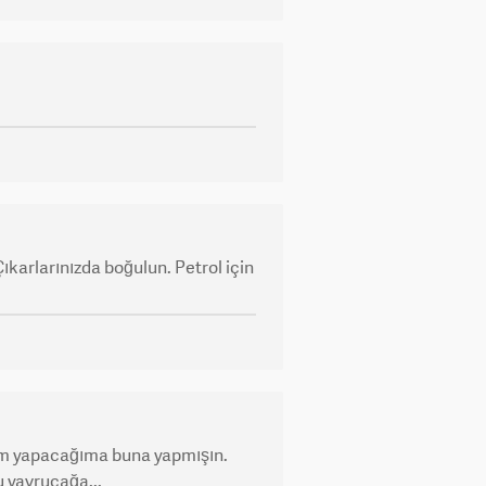
Çıkarlarınızda boğulun. Petrol için
rum yapacağıma buna yapmışın.
u yavrucağa...