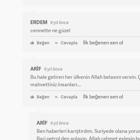
ERDEM
6 yıl önce
cennette ne güzel
İlk beğenen sen ol
Beğen
Cevapla
ARİF
6 yıl önce
Bu hale getiren her ülkenin Allah belasını versin. 
mahvettiniz insanları...
İlk beğenen sen ol
Beğen
Cevapla
ARİF
6 yıl önce
Ben haberleri karıştırdım. Suriyede olana yo
Bari petrol den anlayın. Allah rahmet eylesin b