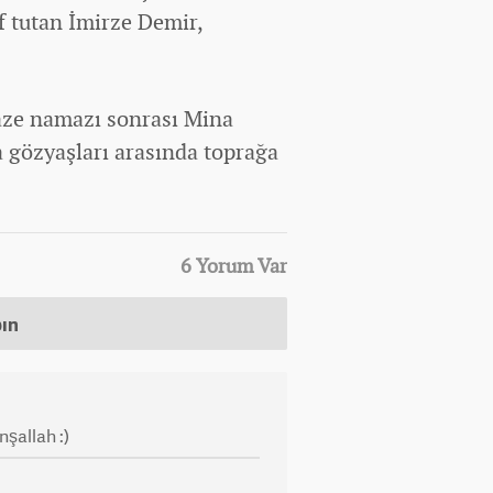
f tutan İmirze Demir,
naze namazı sonrası Mina
 gözyaşları arasında toprağa
6 Yorum Var
pın
şallah :)