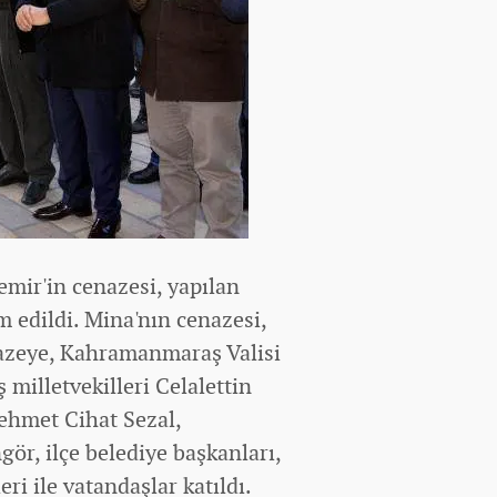
emir'in cenazesi, yapılan
m edildi. Mina'nın cenazesi,
enazeye, Kahramanmaraş Valisi
illetvekilleri Celalettin
ehmet Cihat Sezal,
ör, ilçe belediye başkanları,
eri ile vatandaşlar katıldı.