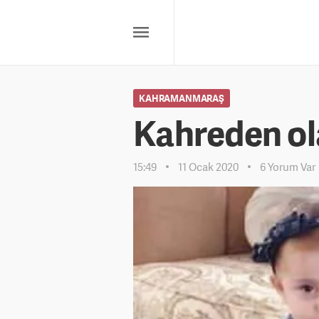
KAHRAMANMARAŞ
Kahreden ola
15:49
11 Ocak 2020
6 Yorum Var