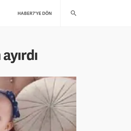
HABER7'YE DÖN
 ayırdı