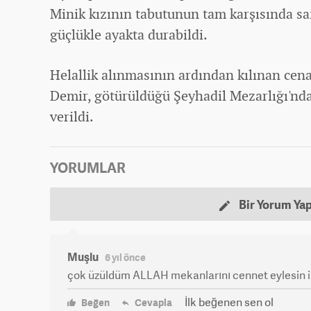
Minik kızının tabutunun tam karşısında sa
güçlükle ayakta durabildi.
Helallik alınmasının ardından kılınan ce
Demir, götürüldüğü Şeyhadil Mezarlığı'nda
verildi.
YORUMLAR
Bir Yorum Ya
Muşlu
6 yıl önce
çok üzüldüm ALLAH mekanlarını cennet eylesin in
İlk beğenen sen ol
Beğen
Cevapla