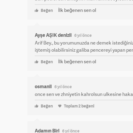
İlk beğenen sen ol
Beğen
Ayşe AŞIK denizli
6 yıl önce
Arif Bey., bu yorumunuzda ne demek istediğin
iştemiş olabilirsiniz galiba pencereyi yapan p
İlk beğenen sen ol
Beğen
osmanli
6 yıl önce
once sen ve zhniyetin kahrolsun ulkesine hak
Beğen
Toplam
2
beğeni
Adamın Biri
6 yıl önce