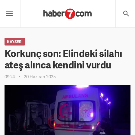
KAYSERI
Korkunç son: Elindeki silahı
ateş alınca kendini vurdu
09:24
20 Haziran 2025