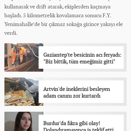
kullanarak ve drift atarak, ekiplerden kaçmaya
başladı. 5 kilometrelik kovalamaca sonucu F.Y.
Yenimahalle’de bir çıkmaz sokağa girince yakayı ele
verdi.
Gaziantep'te besicinin acı feryadı:
"Biz bittik, tüm emeğimiz gitti"
Artvin'de ineklerini besleyen
adam canını zor kurtardı
Burdur'da fıkra gibi olay!
Dolandıramayınca iş teklif etti