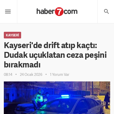
KAYSERI
Kayseri'de drift atıp kaçtı:
Dudak uçuklatan ceza peşini
bırakmadı
08:14
24 Ocak 2026
1 Yorum Var