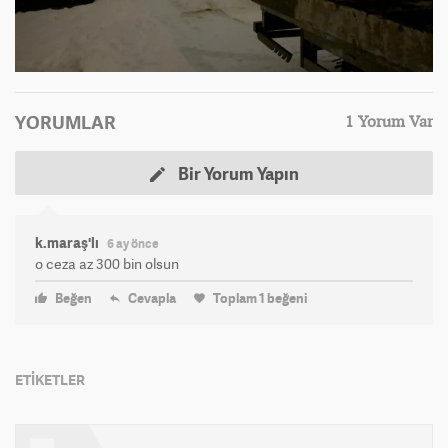
YORUMLAR
1 Yorum Var
Bir Yorum Yapın
k.maraş'lı
6 ay önce
o ceza az 300 bin olsun
Beğen
Cevapla
Toplam
1
beğeni
ETİKETLER