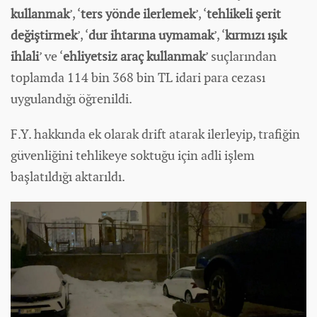
kullanmak
’, ‘
ters yönde ilerlemek
’, ‘
tehlikeli şerit
değiştirmek
’, ‘
dur ihtarına uymamak
’, ‘
kırmızı ışık
ihlali
’ ve ‘
ehliyetsiz araç kullanmak
’ suçlarından
toplamda 114 bin 368 bin TL idari para cezası
uygulandığı öğrenildi.
F.Y. hakkında ek olarak drift atarak ilerleyip, trafiğin
güvenliğini tehlikeye soktuğu için adli işlem
başlatıldığı aktarıldı.