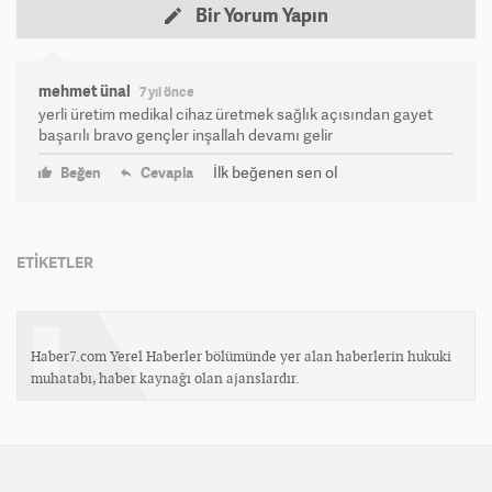
Bir Yorum Yapın
mehmet ünal
7 yıl önce
yerli üretim medikal cihaz üretmek sağlık açısından gayet
başarılı bravo gençler inşallah devamı gelir
İlk beğenen sen ol
Beğen
Cevapla
ETİKETLER
Haber7.com Yerel Haberler bölümünde yer alan haberlerin hukuki
muhatabı, haber kaynağı olan ajanslardır.