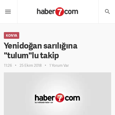
KONYA
Yenidoğan sarılığına
"tulum"lu takip
11:26
25 Ekim 2018
1 Yorum Var