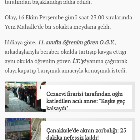
tarafından bıçaklandığı iddia edildi.
Olay, 16 Ekim Perşembe günü saat 23.00 sıralarında
Yeni Mahalle'de bir sokakta meydana geldi.
İddiaya göre,
11. sınıfta öğrenim gören O.G.Y.
,
arkadaşlarıyla beraber okulda tartışıp kavga ettiği
aynı okulda öğrenim gören
İ.T.'yi
yanına çağırarak
olayı kapatıp barışmak amacıyla konuşmak istedi.
Cezaevi firarisi tarafından oğlu
katledilen acılı anne: "Keşke geç
kalsaydı"
Çanakkale'de akran zorbalığı: 25
dakika nefessiz kaldı!