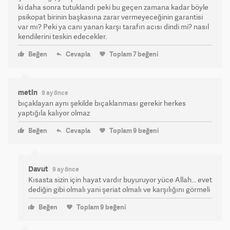
ki daha sonra tutuklandı peki bu geçen zamana kadar böyle
psikopat birinin başkasına zarar vermeyeceğinin garantisi
var mı? Peki ya canı yanan karşı tarafın acısı dindi mi? nasıl
kendilerini teskin edecekler.
Beğen
Cevapla
Toplam
7
beğeni
metin
9 ay önce
bıçaklayan aynı şekilde bıçaklanması gerekir herkes
yaptığıla kalıyor olmaz
Beğen
Cevapla
Toplam
9
beğeni
Davut
9 ay önce
Kısasta sizin için hayat vardır buyuruyor yüce Allah... evet
dediğin gibi olmalı yani şeriat olmalı ve karşılığını görmeli
Beğen
Toplam
9
beğeni