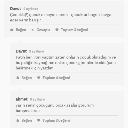
Davut
9 ay önce
Çocukla(!) çocuk olmayın canım... çocuktur bugün kavga
eder yarın barışır ..
Beğen
Cevapla
Toplam
3
beğeni
Davut
9 ay önce
Fatih ben ironi yaptım zaten onların çocuk olmadığını ve
bu pisliğin kaynağının onları çocuk görenlerde olduğunu
belirtmek için yazdım
Beğen
Toplam
4
beğeni
ahmet
9 ay önce
yarın senin çocuğunu bıçaklasalar görürüm
barışmalarını
Beğen
Toplam
3
beğeni