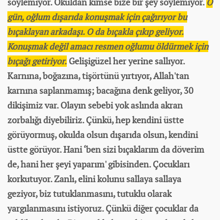
söylemiyor. Okuldan kimse bize bir şey söylemiyor.
O
gün, oğlum dışarıda konuşmak için çağırıyor bu
bıçaklayan arkadaşı. O da bıçakla çıkıp geliyor.
Konuşmak değil amacı resmen oğlumu öldürmek için
bıçağı getiriyor.
Gelişigüzel her yerine sallıyor.
Karnına, boğazına, tişörtünü yırtıyor, Allah'tan
karnına saplanmamış; bacağına denk geliyor, 30
dikişimiz var. Olayın sebebi yok aslında akran
zorbalığı diyebiliriz. Çünkü, hep kendini üstte
görüyormuş, okulda olsun dışarıda olsun, kendini
üstte görüyor. Hani ‘ben sizi bıçaklarım da döverim
de, hani her şeyi yaparım' gibisinden. Çocukları
korkutuyor. Zanlı, elini kolunu sallaya sallaya
geziyor, biz tutuklanmasını, tutuklu olarak
yargılanmasını istiyoruz. Çünkü diğer çocuklar da