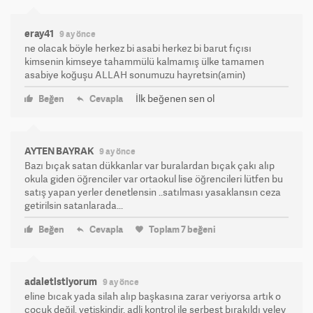
eray41
9 ay önce
ne olacak böyle herkez bi asabi herkez bi barut fıçısı
kimsenin kimseye tahammülü kalmamış ülke tamamen
asabiye koğuşu ALLAH sonumuzu hayretsin(amin)
İlk beğenen sen ol
Beğen
Cevapla
AYTEN BAYRAK
9 ay önce
Bazı bıçak satan dükkanlar var buralardan bıçak çakı alıp
okula giden öğrenciler var ortaokul lise öğrencileri lütfen bu
satış yapan yerler denetlensin ..satılması yasaklansın ceza
getirilsin satanlarada...
Beğen
Cevapla
Toplam
7
beğeni
adaletistiyorum
9 ay önce
eline bıcak yada silah alıp başkasına zarar veriyorsa artık o
çocuk değil, yetişkindir. adli kontrol ile serbest bırakıldı velev