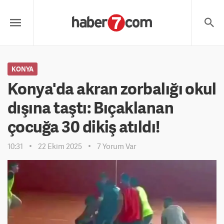
KONYA
Konya'da akran zorbalığı okul
dışına taştı: Bıçaklanan
çocuğa 30 dikiş atıldı!
10:31
22 Ekim 2025
7 Yorum Var