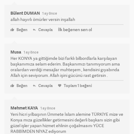
Bülent DUMAN
1 ay önce
allah hayırlı ömürler versin inşallah
İlk beğenen sen ol
Beğen
Cevapla
Musa
1 ay önce
Her KONYA ya gittiğimde bizi farklı bilbordlarla karşılayan
başkanımıza selam ederim. Başkanımızı tanımıyorum ama
oralardan verdiği mesajlar muhteşem , kendisini gıyabında
Allah için seviyorum. Allah işini gücünü rast getirsin .
Beğen
Cevapla
Toplam
1
beğeni
Mehmet KAYA
1 ay önce
Yeni hicri yılbaşının Ümmete İslam alemine TÜRKİYE mize ve
Konya mıza güzellikler getirmesini değerli başkanı sizin gibi
güzel işler yapan hizmet ehlinin çoğalmasını YÜCE
RABBİMDEN NİYAZ ediyorum