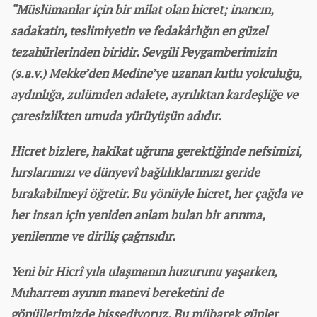
“Müslümanlar için bir milat olan hicret; inancın,
sadakatin, teslimiyetin ve fedakârlığın en güzel
tezahürlerinden biridir. Sevgili Peygamberimizin
(s.a.v.) Mekke’den Medine’ye uzanan kutlu yolculuğu,
aydınlığa, zulümden adalete, ayrılıktan kardeşliğe ve
çaresizlikten umuda yürüyüşün adıdır.
Hicret bizlere, hakikat uğruna gerektiğinde nefsimizi,
hırslarımızı ve dünyevî bağlılıklarımızı geride
bırakabilmeyi öğretir. Bu yönüyle hicret, her çağda ve
her insan için yeniden anlam bulan bir arınma,
yenilenme ve diriliş çağrısıdır.
Yeni bir Hicrî yıla ulaşmanın huzurunu yaşarken,
Muharrem ayının manevi bereketini de
gönüllerimizde hissediyoruz. Bu mübarek günler