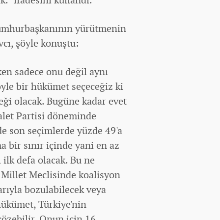
cumhurbaşkanının yürütmenin
vcı, şöyle konuştu:
ken sadece onu değil aynı
le bir hükümet seçeceğiz ki
teği olacak. Bugüne kadar evet
let Partisi döneminde
de son seçimlerde yüzde 49'a
a bir sınır içinde yani en az
 ilk defa olacak. Bu ne
Millet Meclisinde koalisyon
arıyla bozulabilecek veya
 hükümet, Türkiye'nin
çözebilir. Onun için 16