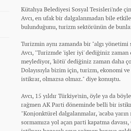
Kütahya Belediyesi Sosyal Tesisleri'nde çin
Avcı, en ufak bir dalgalanmadan bile etkil
bulunduğunu, turizm sektörünün de bunlar
Turizmin aynı zamanda bir "algı yönetimi 
Avcı, "Turizmde 'işler iyi' dediğiniz zaman
meylediyor, 'kötü' dediğiniz zaman daha ç
Dolayısıyla bizim için, turizm,
ekonomi
ve 
istikrar, olmazsa olmaz." diye konuştu.
Avcı, 15 yıldır Türkiye'nin, öyle ya da böy
rağmen AK Parti döneminde belli bir istikr
"Konjonktürel dalgalanmalar, 'acaba yarın
sormamıza yol açan parti kapatma davası, G
istikrarı bozacak şeye rağmen buraya geldik