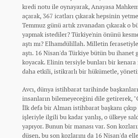
kredi notu ile oynayarak, Anayasa Mahke
açarak, 367 icatları çıkarak hepsinin yetm
Temmuz günü artık zıvanadan çıkarak o bü
yapmak istediler? Türkiye'nin önünü kesmek
aştı mı? Elhamdülillah. Milletin ferasetiyle
aştı. 16 Nisan'da Türkiye bütün bu ihanet 
koyacak. Elinin tersiyle bunları bir kenara
daha etkili, istikrarlı bir hükümetle, yöne
Avcı,
dünya
istihbarat tarihinde başkanla
insanların bilemeyeceğini dile getirerek, "
İlk defa bir Alman istihbarat başkanı çıkıp 
işleriyle ilgili bu kadar yanlış, o ülkeye sa
yapıyor. Bunun bir manası var. Son kozları
düşen, bu son kozlarını da 16 Nisan'da el