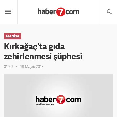
MANISA
Kırkağaç'ta gıda
zehirlenmesi şüphesi
01:26
19 Mayıs 2017