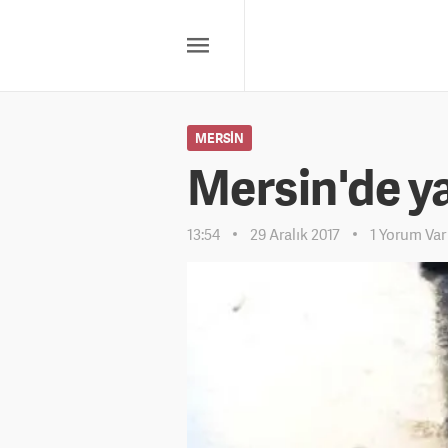
MERSIN
Mersin'de ya
13:54
29 Aralık 2017
1 Yorum Var