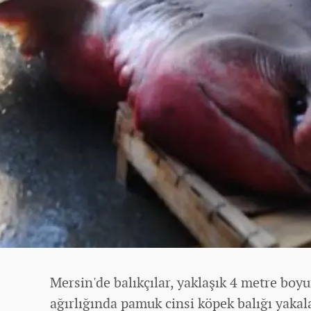
Mersin'de balıkçılar, yaklaşık 4 metre boy
ağırlığında pamuk cinsi köpek balığı yakal