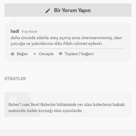
Bir Yorum Yapın
hadi
9 ay önce
daha öncede silahla ateş açmış ama önemsenmemiş, olan
çocuğa ve yakınlarına oldu Allah rahmet eylesin.
Beğen
Cevapla
Toplam
7
beğeni
ETİKETLER
Haber7.com Yerel Haberler bölümünde yer alan haberlerin hukuki
muhatabı, haber kaynağı olan ajanslardır.