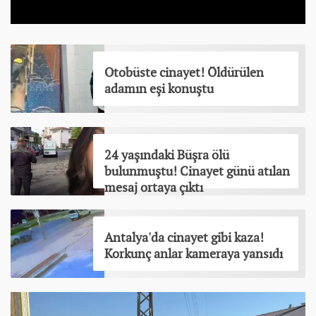
Otobüste cinayet! Öldürülen
adamın eşi konuştu
24 yaşındaki Büşra ölü
bulunmuştu! Cinayet günü atılan
mesaj ortaya çıktı
Antalya'da cinayet gibi kaza!
Korkunç anlar kameraya yansıdı