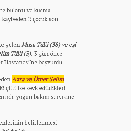
ikte bulantı ve kusma
ı kaybeden 2 çocuk son
ete gelen
Musa Tülü (38) ve eşi
lim Tülü (5),
3 gün önce
et Hastanesi'ne başvurdu.
leden
Azra ve Ömer Selim
 çifti ise sevk edildikleri
si'nde yoğun bakım servisine
enlerinin belirlenmesi