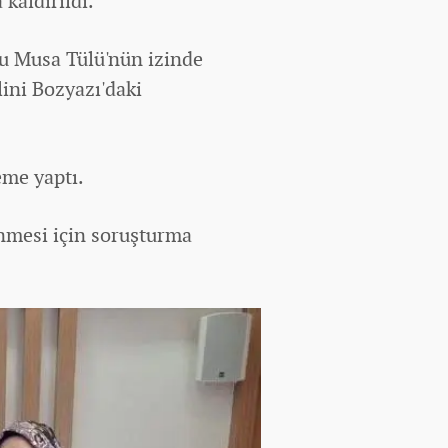
kaldırıldı.
u Musa Tülü'nün izinde
lini Bozyazı'daki
eme yaptı.
nmesi için soruşturma