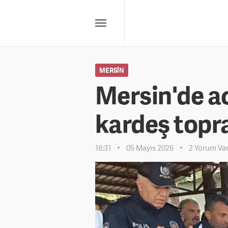
MERSIN
Mersin'de ac
kardeş topra
16:31
05 Mayıs 2026
2 Yorum Va