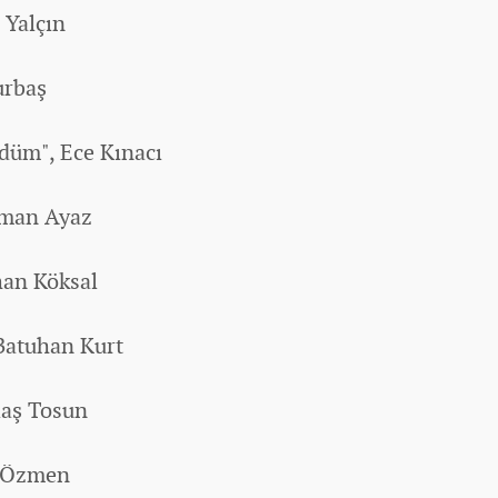
 Yalçın
urbaş
düm", Ece Kınacı
uman Ayaz
han Köksal
 Batuhan Kurt
Ulaş Tosun
n Özmen