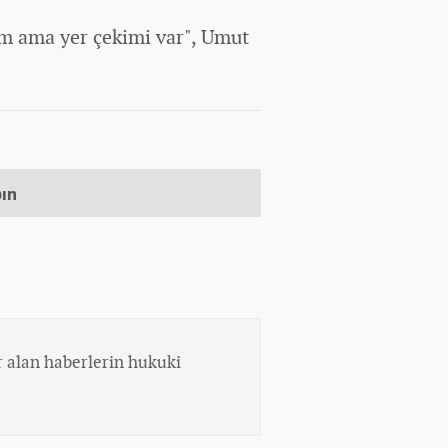
m ama yer çekimi var", Umut
pın
 alan haberlerin hukuki