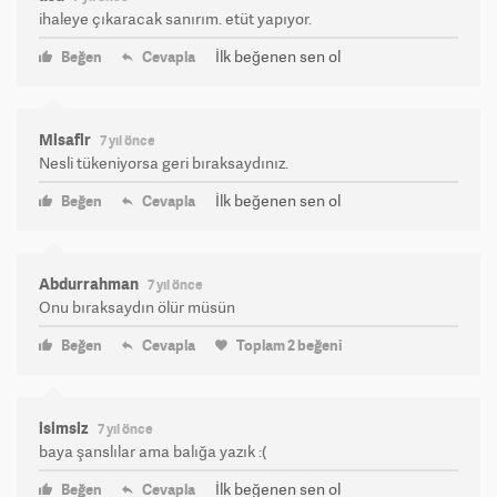
ihaleye çıkaracak sanırım. etüt yapıyor.
İlk beğenen sen ol
Beğen
Cevapla
Misafir
7 yıl önce
Nesli tükeniyorsa geri bıraksaydınız.
İlk beğenen sen ol
Beğen
Cevapla
Abdurrahman
7 yıl önce
Onu bıraksaydın ölür müsün
Beğen
Cevapla
Toplam
2
beğeni
isimsiz
7 yıl önce
baya şanslılar ama balığa yazık :(
İlk beğenen sen ol
Beğen
Cevapla