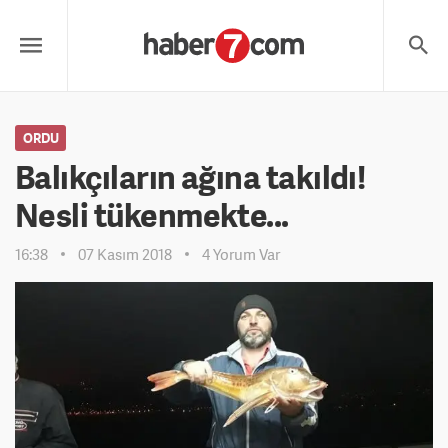
ORDU
Balıkçıların ağına takıldı!
Nesli tükenmekte...
16:38
07 Kasım 2018
4 Yorum Var