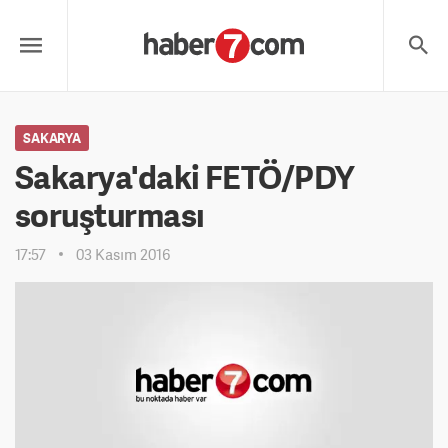
SAKARYA
Sakarya'daki FETÖ/PDY
soruşturması
17:57
03 Kasım 2016