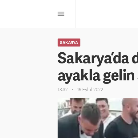
SAKARYA
Sakarya’da 
ayakla gelin
13:32
19 Eylül 2022