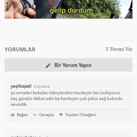
YORUMLAR
3 Yorum Var
Bir Yorum Yapın
yeşiltepeli
2 ay önce
şu anneleri babaları bilinçlendirin kardeşim biz üzülüyoruz
kaç gündür dikkat edin be kardeşim çok şükür sağ bulundu
sevindik..
Beğen
Cevapla
Toplam
13
beğeni