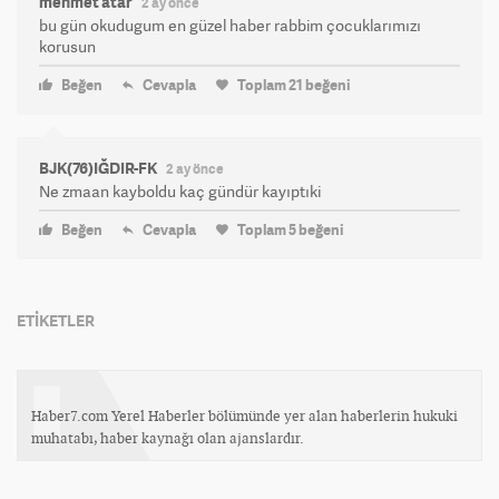
mehmet atar
2 ay önce
bu gün okudugum en güzel haber rabbim çocuklarımızı
korusun
Beğen
Cevapla
Toplam
21
beğeni
BJK(76)IĞDIR-FK
2 ay önce
Ne zmaan kayboldu kaç gündür kayıptıki
Beğen
Cevapla
Toplam
5
beğeni
ETİKETLER
Haber7.com Yerel Haberler bölümünde yer alan haberlerin hukuki
muhatabı, haber kaynağı olan ajanslardır.