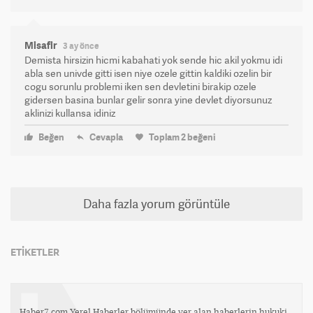
Misafir
3 ay önce
Demista hirsizin hicmi kabahati yok sende hic akil yokmu idi
abla sen univde gitti isen niye ozele gittin kaldiki ozelin bir
cogu sorunlu problemi iken sen devletini birakip ozele
gidersen basina bunlar gelir sonra yine devlet diyorsunuz
aklinizi kullansa idiniz
Beğen
Cevapla
Toplam
2
beğeni
Daha fazla yorum görüntüle
ETİKETLER
Haber7.com Yerel Haberler bölümünde yer alan haberlerin hukuki