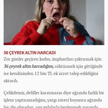
36 ÇEYREK ALTIN HARCADI
Zor günler geçiren
kadın
, implantları çaktırmak için
36 çeyrek altın harcadığını,
söktürmek için gittiğinde
ise kendisinden 12 bin TL ek ücret talep edildiğini
aktardı.
Çelikdemir, deliller kararmasın diye ağzında farklı bir
işlem yaptıramadığını, yargı süreci boyunca ağzında
hiç diş olmadan, sıvı gıdalarla beslenmek zorunda