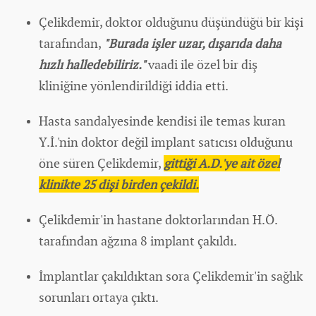
Çelikdemir, doktor olduğunu düşündüğü bir kişi
tarafından,
"Burada işler uzar, dışarıda daha
hızlı halledebiliriz."
vaadi ile özel bir diş
kliniğine yönlendirildiği iddia etti.
Hasta sandalyesinde kendisi ile temas kuran
Y.İ.'nin doktor değil implant satıcısı olduğunu
öne süren
Çelikdemir,
gittiği A.D.'ye ait özel
klinikte 25 dişi birden çekildi.
Çelikdemir'in hastane doktorlarından H.Ö.
tarafından ağzına 8 implant çakıldı.
İmplantlar çakıldıktan sora Çelikdemir'in sağlık
sorunları ortaya çıktı.