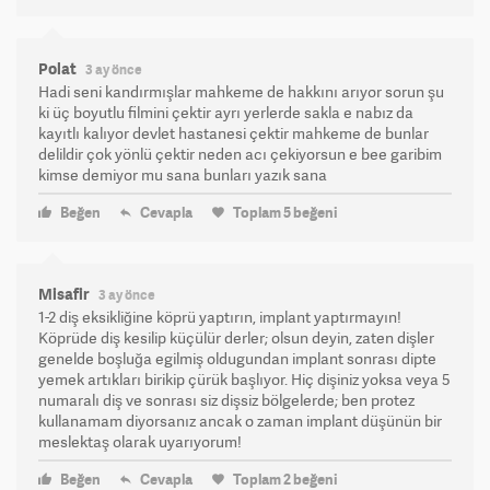
Polat
3 ay önce
Hadi seni kandırmışlar mahkeme de hakkını arıyor sorun şu
ki üç boyutlu filmini çektir ayrı yerlerde sakla e nabız da
kayıtlı kalıyor devlet hastanesi çektir mahkeme de bunlar
delildir çok yönlü çektir neden acı çekiyorsun e bee garibim
kimse demiyor mu sana bunları yazık sana
Beğen
Cevapla
Toplam
5
beğeni
Misafir
3 ay önce
1-2 diş eksikliğine köprü yaptırın, implant yaptırmayın!
Köprüde diş kesilip küçülür derler; olsun deyin, zaten dişler
genelde boşluğa egilmiş oldugundan implant sonrası dipte
yemek artıkları birikip çürük başlıyor. Hiç dişiniz yoksa veya 5
numaralı diş ve sonrası siz dişsiz bölgelerde; ben protez
kullanamam diyorsanız ancak o zaman implant düşünün bir
meslektaş olarak uyarıyorum!
Beğen
Cevapla
Toplam
2
beğeni