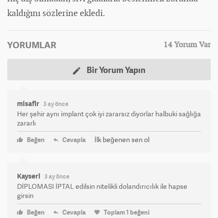
kaldığını sözlerine ekledi.
YORUMLAR
14 Yorum Var
Bir Yorum Yapın
misafir
3 ay önce
Her şehir aynı implant çok iyi zararsız diyorlar halbuki sağlığa
zararlı
İlk beğenen sen ol
Beğen
Cevapla
Kayseri
3 ay önce
DİPLOMASI İPTAL edilsin nitelikli dolandırıcılık ile hapse
girsin
Beğen
Cevapla
Toplam
1
beğeni