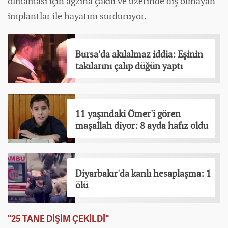
olmaması için ağzına çakılı ve üzerinde diş olmayan
implantlar ile hayatını sürdürüyor.
Bursa'da akılalmaz iddia: Eşinin
takılarını çalıp düğün yaptı
11 yaşındaki Ömer'i gören
maşallah diyor: 8 ayda hafız oldu
Diyarbakır'da kanlı hesaplaşma: 1
ölü
"25 TANE DİŞİM ÇEKİLDİ"