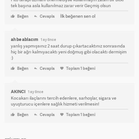
tek başına asla kullanılmaz zarar verir Geçmiş olsun
İlk beğenen sen ol
Beğen
Cevapla
ah be ablacım
1 ay önce
yanlış yapmışsınız 2 saat durup çıkartacaktınız sonrasında
hiç bir ağrı kalmıyacaktı yeni doğmuş gibi olacaktı dermişim
:)
Beğen
Cevapla
Toplam
1
beğeni
AKINCI
1 ay önce
Kocakarı ilaçlarını tercih edenlere, sarhoşlar, sigara ve
uyuşturucu içenlere sağlık hizmeti verilmesin!
Beğen
Cevapla
Toplam
1
beğeni