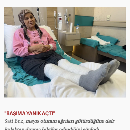
"BAŞIMA YANIK AÇTI"
Sati Buz,
mayıs otunun ağrıları götürdüğüne dair
kulaktan duyma bilgiler edindiğini söyledi.