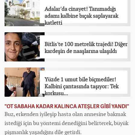
Adalar'da cinayet! Tanımadığı
adamı kalbine bıçak saplayarak
katletti
Bitlis'te 100 metrelik trajedi! Diğer
kardeşin de naaşlarına ulaşıldı
Yüzde 1 umut bile biçmediler!
Kalbini çantasında taşıyor: Tek
korkusu...
"OT SABAHA KADAR KALINCA ATEŞLER GİBİ YANDI"
Buz, erkenden iyileşip hasta olan annesine bakmak
istediği için bu yöntemi denediğini belirterek, büyük
pişmanlık yaşadığını dile getirdi.