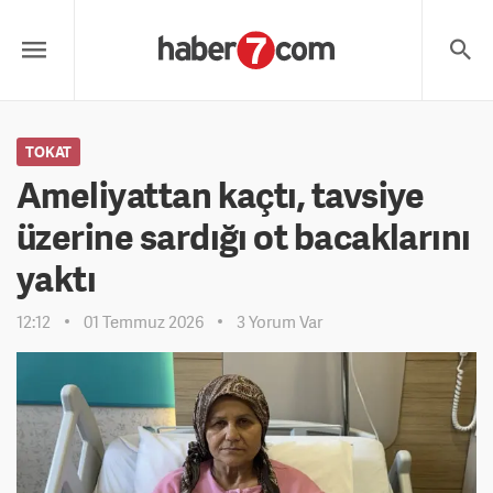
TOKAT
Ameliyattan kaçtı, tavsiye
üzerine sardığı ot bacaklarını
yaktı
12:12
01 Temmuz 2026
3 Yorum Var