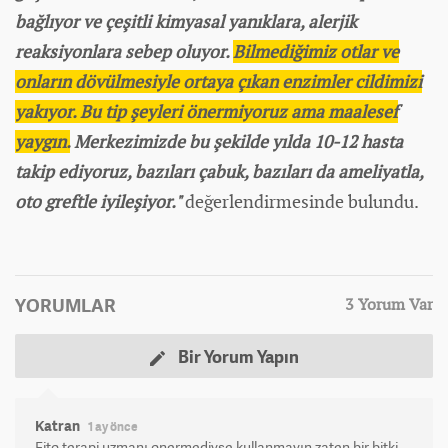
bağlıyor ve çeşitli kimyasal yanıklara, alerjik
reaksiyonlara sebep oluyor.
Bilmediğimiz otlar ve
onların dövülmesiyle ortaya çıkan enzimler cildimizi
yakıyor. Bu tip şeyleri önermiyoruz ama maalesef
yaygın.
Merkezimizde bu şekilde yılda 10-12 hasta
takip ediyoruz, bazıları çabuk, bazıları da ameliyatla,
oto greftle iyileşiyor."
değerlendirmesinde bulundu.
YORUMLAR
3 Yorum Var
Bir Yorum Yapın
Katran
1 ay önce
Fito terapi uzmanı onermediyse kullanmayın zaten bir bitki