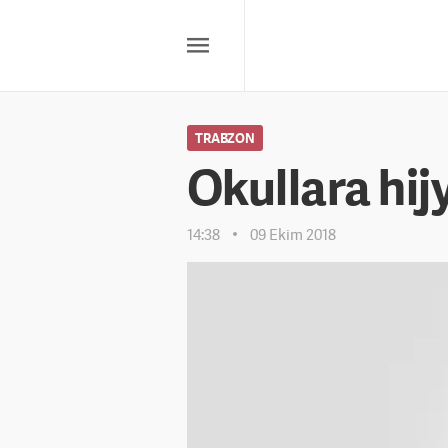
TRABZON
Okullara hij
14:38
09 Ekim 2018