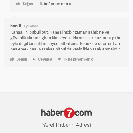
İlk beğenen sen ol
Beğen
hanifi
1 yıl önce
Kangal in, pitbull out. Kangal hiçbir zaman sahibine ve
güvenlik alanına giren kimseye saldırmaz ısırmaz. ama pitbul
öyle değil bir sırtlan neyse pitbul cinsi köpek de odur. sırtlan
beslemek nasıl yasaksa pitbul da kesinlikle yasaklanmalıdır.
Beğen
Cevapla
İlk beğenen sen ol
Yerel Haberin Adresi