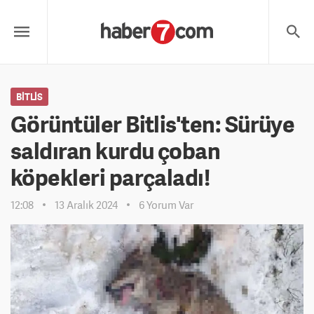
BITLIS
Görüntüler Bitlis'ten: Sürüye
saldıran kurdu çoban
köpekleri parçaladı!
12:08
13 Aralık 2024
6 Yorum Var