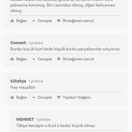
pahasına korumuş. Biri canından olmuş, diğeri kahraman
olmuş.
Beğen
Cevapla
İlk beğenen sen ol
Osmanlı
1 yıl önce
Bunlar küçük kurt birde büyük kurdu parçalasınlar sıkıyorsa
Beğen
Cevapla
İlk beğenen sen ol
Kütahya
1 yıl önce
Hay maşallah
Beğen
Cevapla
Toplam
1
beğeni
MEHMET
1 yıl önce
Tilkiye benziyor o.Kurt o kadar küçük olmaz