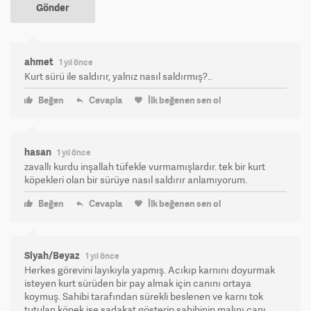
Gönder
ahmet
1 yıl önce
Kurt sürü ile saldırır, yalnız nasıl saldırmış?..
Beğen
Cevapla
İlk beğenen sen ol
hasan
1 yıl önce
zavallı kurdu inşallah tüfekle vurmamışlardır. tek bir kurt
köpekleri olan bir sürüye nasıl saldırır anlamıyorum.
Beğen
Cevapla
İlk beğenen sen ol
Siyah/Beyaz
1 yıl önce
Herkes görevini layıkıyla yapmış. Acıkıp karnını doyurmak
isteyen kurt sürüden bir pay almak için canını ortaya
koymuş. Sahibi tarafından sürekli beslenen ve karnı tok
tutulan köpek ise sadakat gösterip sahibinin malını canı