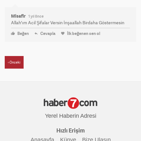
Misafir
1 yıl önce
Allah'ım Acil Şifalar Versin İnşaallah Birdaha Göstermesin
Beğen
Cevapla
İlk beğenen sen ol
Önceki
Yerel Haberin Adresi
Hızlı Erişim
Anasayfa
Künye
Bize Ulaşın