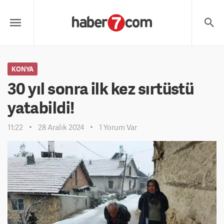
KONYA
30 yıl sonra ilk kez sırtüstü
yatabildi!
11:22
28 Aralık 2024
1 Yorum Var