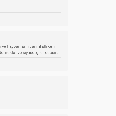
ın ve hayvanların canını alırken
dernekler ve siyasetçiler ödesin.