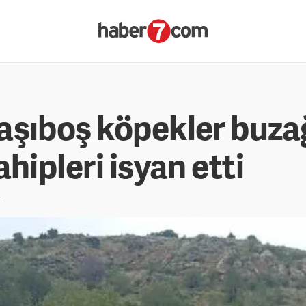
aşıboş köpekler buza
hipleri isyan etti
r