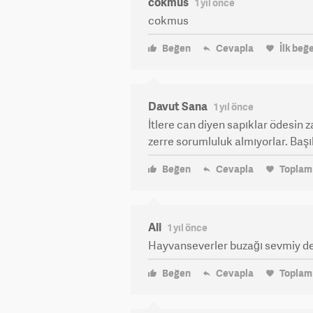
cokmus
1 yıl önce
cokmus
Beğen
Cevapla
İlk beğ
Davut Sana
1 yıl önce
İtlere can diyen sapıklar ödesin za
zerre sorumluluk almıyorlar. Başıb
Beğen
Cevapla
Topla
Ali
1 yıl önce
Hayvanseverler buzağı sevmiy 
Beğen
Cevapla
Topla