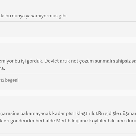
da bu dünya yasamiyormus gibi.
emiyor bu işi gördük. Devlet artık net çözüm sunmalı sahipsiz s
ra.
m
12
beğeni
 çaresine bakamayacak kadar pısırıklaştırıldı.Bu gidişle düşm
eri gönderirler herhalde.Mert bildiğimiz köylüler bile aciz dur