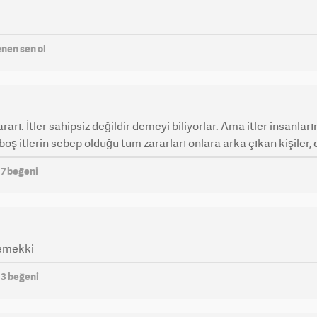
enen sen ol
rarı. İtler sahipsiz değildir demeyi biliyorlar. Ama itler insanlar
oş itlerin sebep olduğu tüm zararları onlara arka çıkan kişiler, 
m
7
beğeni
demekki
m
3
beğeni