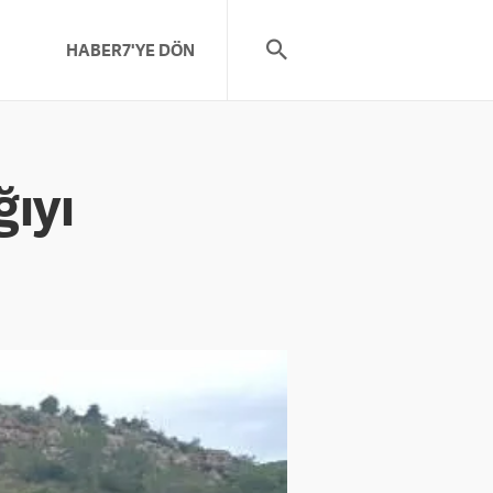
HABER7'YE DÖN
ğıyı