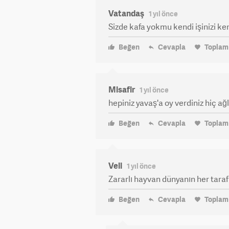
Vatandaş
1 yıl önce
Sizde kafa yokmu kendi işinizi k
Beğen
Cevapla
Topla
Misafir
1 yıl önce
hepiniz yavaş'a oy verdiniz hiç a
Beğen
Cevapla
Topla
Veli
1 yıl önce
Zararlı hayvan dünyanın her tarafın
Beğen
Cevapla
Topla