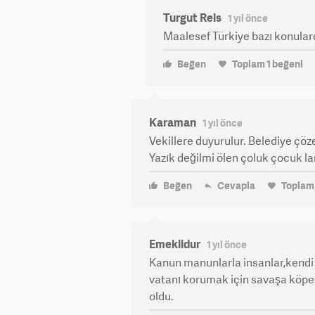
Turgut Reis
1 yıl önce
Maalesef Türkiye bazı konular
Beğen
Toplam
1
beğeni
Karaman
1 yıl önce
Vekillere duyurulur. Belediye çöz
Yazık değilmi ölen çoluk çocuk la
Beğen
Cevapla
Topla
Emeklidur
1 yıl önce
Kanun manunlarla insanlar,kendi
vatanı korumak için savaşa köpekl
oldu.