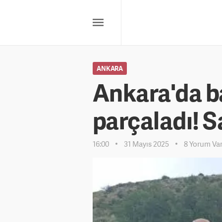
ANKARA
Ankara'da b
parçaladı! Sa
16:00
31 Mayıs 2025
8 Yorum Va