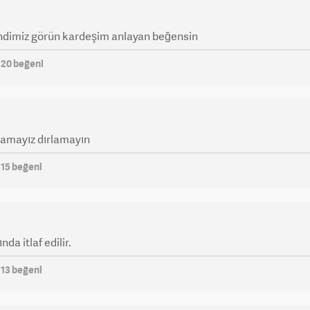
endimiz görün kardeşim anlayan beğensin
m
20
beğeni
ğlamayız dırlamayın
m
15
beğeni
da itlaf edilir.
m
13
beğeni