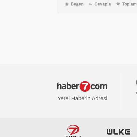
Beğen
Cevapla
Topla
Yerel Haberin Adresi
Avrupa7
Radyo7
Haber7