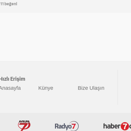
m
11
beğeni
Hızlı Erişim
Anasayfa
Künye
Bize Ulaşın
İzle7