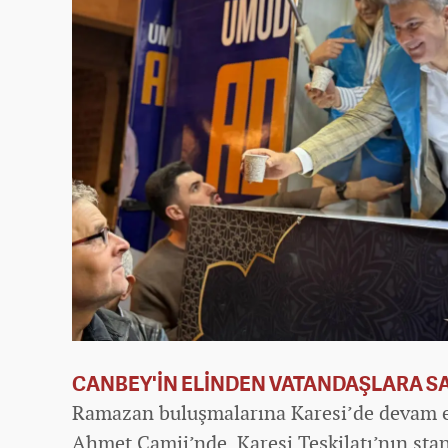
CANBEY'İN ELİNDEN VATANDAŞLARA S
Ramazan buluşmalarına Karesi’de devam ed
Ahmet Camii’nde Karesi Teşkilatı’nın sta