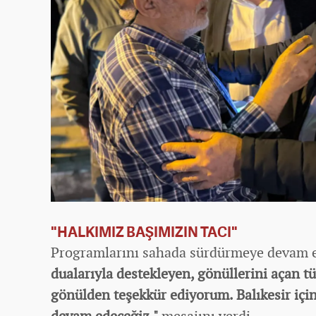
"HALKIMIZ BAŞIMIZIN TACI"
Programlarını sahada sürdürmeye devam 
dualarıyla destekleyen, gönüllerini açan 
gönülden teşekkür ediyorum. Balıkesir içi
devam edeceğiz."
mesajını verdi.