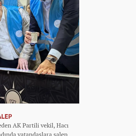
ALEP
en AK Partili vekil, Hacı
ndında vatandaşlara salep