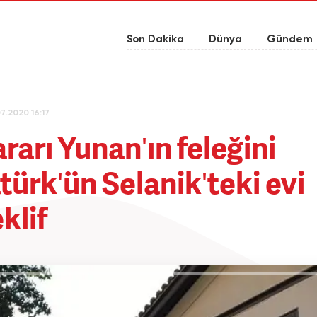
Son Dakika
Dünya
Gündem
07.2020 16:17
rarı Yunan'ın feleğini
atürk'ün Selanik'teki evi
klif