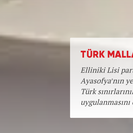
TÜRK MALL
Elliniki Lisi pa
Ayasofya'nın y
Türk sınırların
uygulanmasını 