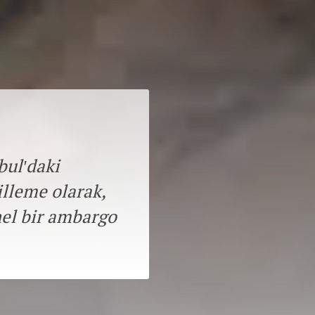
bul'daki
lleme olarak,
nel bir ambargo