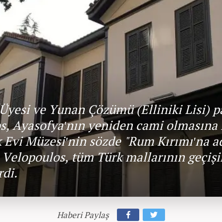
esi ve Yunan Çözümü (Elliniki Lisi) par
s, Ayasofya'nın yeniden cami olmasına 
rk Evi Müzesi'nin sözde "Rum Kırımı'na 
i. Velopoulos, tüm Türk mallarının geçi
di.
Haberi Paylaş