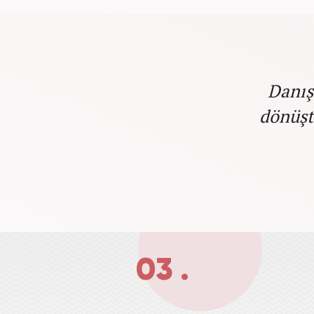
Danış
dönüşt
03 .