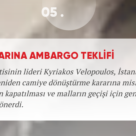
05 .
ARINA AMBARGO TEKLİFİ
rtisinin lideri Kyriakos Velopoulos, İstan
eniden camiye dönüştürme kararına misi
ın kapatılması ve malların geçişi için ge
önerdi.