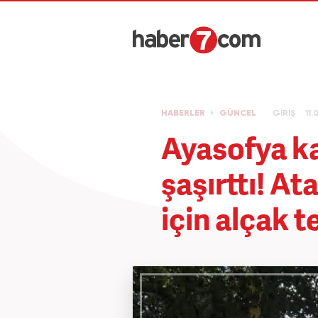
HABERLER
GÜNCEL
GİRİŞ
11.
Ayasofya ka
şaşırttı! At
için alçak te