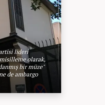
tisi lideri
misilleme olarak,
adanmış bir müze"
şine de ambargo