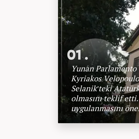
01 .
Yunan Parlamento Üy
Kyriakos Velopoulo
Selanik'teki Atatü
olmasını teklif ett
uygulanmasını öner