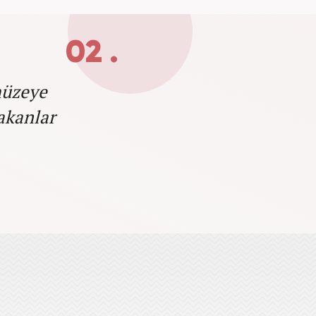
02 .
müzeye
akanlar